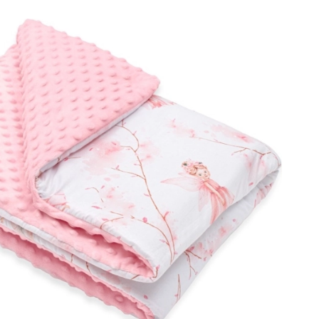
Art
Knuffels
Pluche figuren uit films en sprookjes
Interactieve knuffels
One Piece
Hangers
Knuffels en tutdoekjes voor de allerkleinsten
+
Meer tonen
Gabby’s Poppenhuis
Kinderkamer
Decoraties
Avatar
Nachtlampjes en projectoren
Opbergruimte
Skippers en wipdieren
Tenten en huisjes
+
Meer tonen