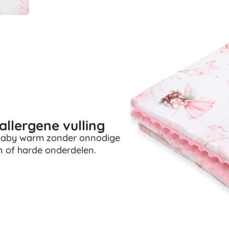
Boeken
Werk- en doeboekjes
Voor de allerkleinsten
Boekaccessoires
Ansichtkaarten
Voor kleine vertellers
+
Meer tonen
allergene vulling
Winkelinrichting
e baby warm zonder onnodige
 of harde onderdelen.