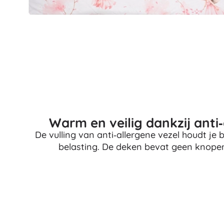
Accessoires
Batterijen
Vervangende onderdelen
Pompjes
Warm en veilig dankzij anti‑
Cadeaubonnen
De vulling van anti‑allergene vezel houdt j
belasting. De deken bevat geen knopen