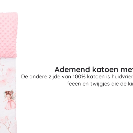
Uitrusting voor kinderen
Veiligheid
Voeden en borstvoeding
Koupání
Slaap
Kinderwagens
+
Meer tonen
Ademend katoen met
Elektronisch speelgoed
De andere zijde van 100% katoen is huidvriend
Afstandsbedienbare speelgoed
feeën en twijgjes die de ki
Spelconsoles
Drones
Kijk op
Microscopen en telescopen
+
Meer tonen