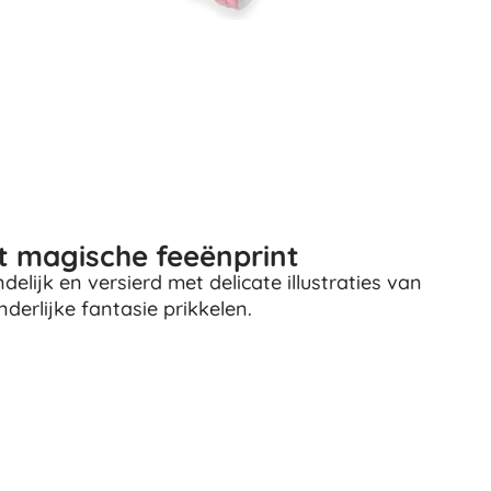
Wapens
Pistolen
Zwaarden en dolken
Waterpistolen
Bogen
Kruisbogen
+
Meer tonen
 magische feeënprint
Kinderkleding
elijk en versierd met delicate illustraties van
Babykleding
nderlijke fantasie prikkelen.
T-shirts
Schoenen
Sweaters en truien
Sokken en panty’s
+
Meer tonen