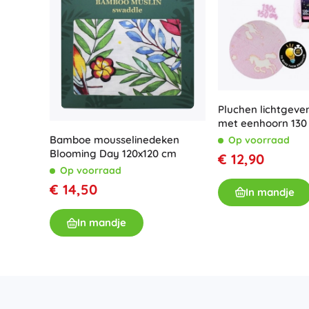
Pluchen lichtgeve
met eenhoorn 130 
roze
Bamboe mousselinedeken
Op voorraad
Blooming Day 120x120 cm
€ 12,90
Op voorraad
€ 14,50
In mandje
In mandje