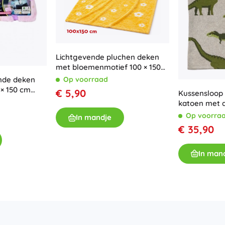
Lichtgevende pluchen deken
met bloemenmotief 100 × 150
cm geel
nde deken
Op voorraad
× 150 cm
€ 5,90
Kussensloop 
katoen met 
Planet
Op voorra
In mandje
€ 35,90
In man