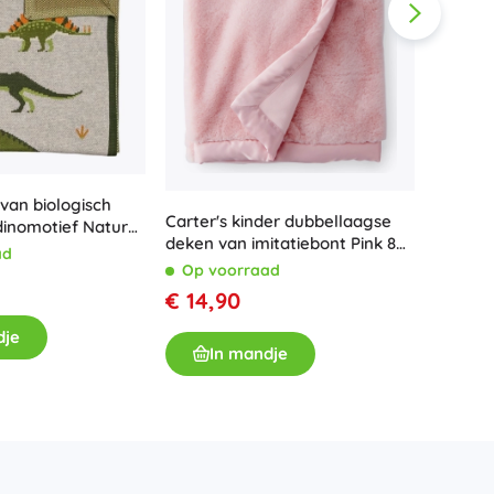
Kinder
kleur 
van biologisch
Carter's kinder dubbellaagse
dinomotief Nature
Op v
deken van imitatiebont Pink 80
ad
€ 17,
× 110 cm
Op voorraad
€ 14,90
I
dje
In mandje