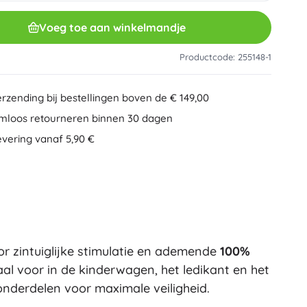
Overig
Creatief speelgoed
Voeg toe aan winkelmandje
Schilderen
Muzikale speelgoed
Productcode: 255148-1
Anti-stress speelgoed
Speed Champions
Educatief speelgoed
erzending bij bestellingen boven de € 149,00
+
Meer tonen
mloos retourneren binnen 30 dagen
Minifiguurtjes
evering vanaf 5,90 €
Mappen voor schriften
Gezelschapsspellen en puzzels
Puzzels
Bordspellen
Ideas
Hersenkrakers
Globes
Kaartspellen
Partyspellen
r zintuiglijke stimulatie en ademende
100%
Wicked (De Heks)
+
Meer tonen
l voor in de kinderwagen, het ledikant en het
onderdelen voor maximale veiligheid.
Pluchen speelgoed