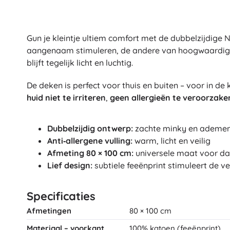
Gun je kleintje ultiem comfort met de dubbelzijdige 
aangenaam stimuleren, de andere van hoogwaardig 10
blijft tegelijk licht en luchtig.
De deken is perfect voor thuis en buiten – voor in de
huid niet te irriteren
,
geen allergieën te veroorzake
Dubbelzijdig ontwerp:
zachte minky en ademe
Anti‑allergene vulling:
warm, licht en veilig
Afmeting 80 × 100 cm:
universele maat voor dag
Lief design:
subtiele feeënprint stimuleert de v
Specificaties
Afmetingen
80 × 100 cm
Materiaal – voorkant
100% katoen (feeënprint)