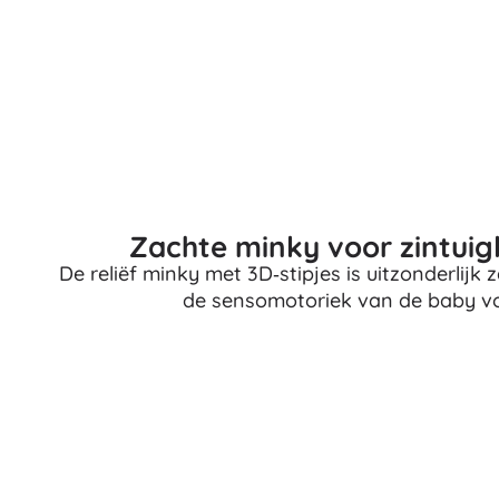
Architecture
Auto’s
Op afstand bestuurbaar
Treinen
Dots
Boerderijvoertuigen
Integraal Hulpverleningssysteem
+
Meer tonen
Batman
Zachte minky voor zintuig
Feestjes en vieringen
De reliëf minky met 3D‑stipjes is uitzonderlijk 
Feestjes
de sensomotoriek van de baby vo
Vidiyo
Kostuums
Accessoires voor kostuums
Halloween
Frozen
Pasen