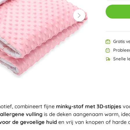
Ninjago
Harry Potter
PAW Patrol
Disney
Disney Lilo & Stitch
Minecraft
Minecraft
Gratis v
+
Meer tonen
Problee
DREAMZzz
Snelle l
Zakjes en gymtassen
Figurines
Dierenfiguren
Sprookjes- en filmfiguren
Classic
Dinosaurussen figuren
Koffertjes
Robotfiguren
Playmobil
otief, combineert fijne
minky-stof met 3D‑stipjes
voo
Fortnite
+
Meer tonen
‑allergene vulling
is de deken aangenaam warm, ideaa
voor de gevoelige huid
en vrij van knopen of harde 
Buitenspeelgoed