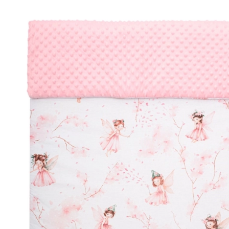
Speelgoed voor de allerkleinsten
Rammelaars, bijtringen en fopspenen
Interactieve speelgoed
Puzzels, hamerspeelgoed en blokken
Knuffeldoekjes en tutteldoekjes
Loop- en trekspeelgoed
+
Meer tonen
Badspeelgoed