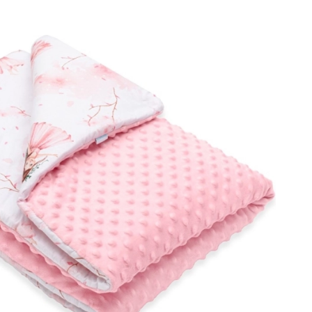
Voor meisjes
Sieraden
Handtasjes
Sieradendoosjes