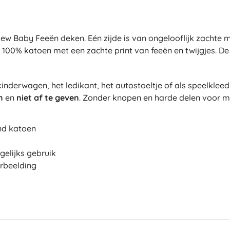
New Baby Feeën deken. Eén zijde is van ongelooflijk zachte m
0% katoen met een zachte print van feeën en twijgjes. De 
 kinderwagen, het ledikant, het autostoeltje of als speelkle
n
en
niet af te geven
. Zonder knopen en harde delen voor m
nd katoen
elijks gebruik
erbeelding