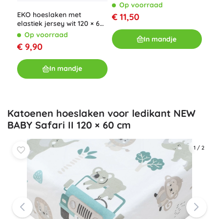
84 × 50 wit Petite&Mars
Op voorraad
Kin
EKO hoeslaken met
bed
€ 11,50
elastiek jersey wit 120 × 60
BEL
O
cm
cm,
Op voorraad
€ 
In mandje
€ 9,90
In mandje
Katoenen hoeslaken voor ledikant NEW
BABY Safari II 120 × 60 cm
1
/
2