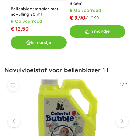
LED
Bloem
opl
O
Bellenblaasmaaier met
Op voorraad
navulling 80 ml
€ 9
€ 9,90
€ 10,90
Op voorraad
€ 12,50
In mandje
In mandje
Navulvloeistof voor bellenblazer 1 l
1
/
2