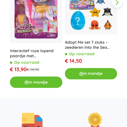
Adopt Me set 7 stuks –
Plu
zeedieren Into the Sea
cm 
Interactief roze lopend
Mystery Pet
Op voorraad
O
paardje met
€ 14,50
€ 1
geluidseffecten
Op voorraad
€ 13,90
€ 14,90
In mandje
In mandje