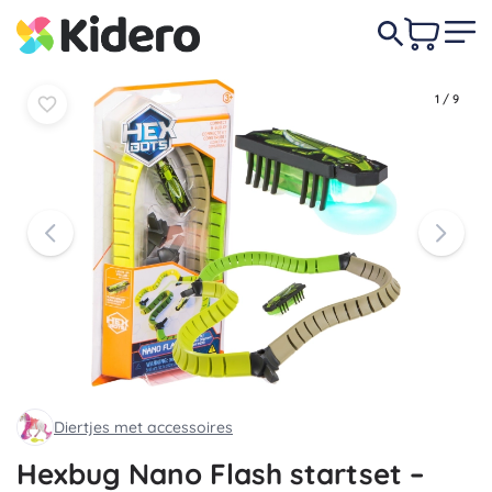
In
In
9,80 €
mandje
mandje
1
/
9
Diertjes met accessoires
Hexbug Nano Flash startset –