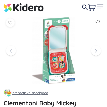
12,90 €
-8%
In
In
11,90 €
mandje
mandje
1
/
3
Interactieve speelgoed
Clementoni Baby Mickey