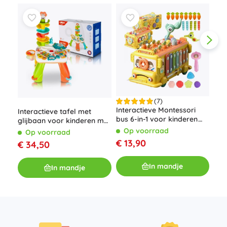
(7)
Interactieve Montessori
Kin
Interactieve tafel met
bus 6-in-1 voor kinderen
met
glijbaan voor kinderen met
vanaf 18 maanden
licht en geluid
Op voorraad
O
Op voorraad
€ 13,90
€ 
€ 34,50
In mandje
In mandje