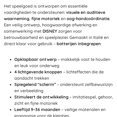
Het speelgoed is ontworpen om essentiële
vaardigheden te ondersteunen:
visuele en auditieve
waarneming
,
fijne motoriek
en
oog-handcoördinatie
.
Een veilig ontwerp, hoogwaardige afwerking en
samenwerking met
DISNEY
zorgen voor
betrouwbaarheid en speelplezier. Gemaakt in Italië en
direct klaar voor gebruik –
batterijen inbegrepen
.
Opklapbaar ontwerp
– makkelijk vast te houden
en leuk voor onderweg
4 lichtgevende knoppen
– lichteffecten die de
aandacht trekken
Spiegelend “scherm”
– ondersteunt zelfbewustzijn
en verbeelding
Stimuleert de ontwikkeling
– imitatiespel, gehoor,
zicht en fijne motoriek
Leeftijd 9–36 maanden
– veilige materialen en
ergonomie voor de kleintjes