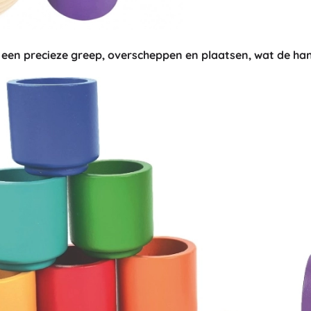
Accessoires
Batterijen
ot een precieze greep, overscheppen en plaatsen, wat de h
Vervangende onderdelen
Pompjes
Winkelinrichting