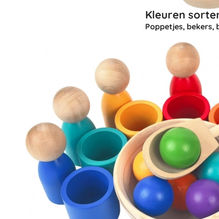
Speelgoed voor de allerkleinsten
Kleuren sorte
Rammelaars, bijtringen en fopspenen
Poppetjes, bekers, 
Interactieve speelgoed
Puzzels, hamerspeelgoed en blokken
Knuffeldoekjes en tutteldoekjes
Loop- en trekspeelgoed
+
Meer tonen
Badspeelgoed