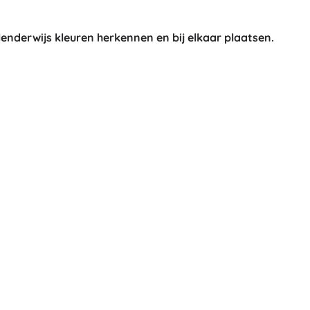
Wapens
Pistolen
lenderwijs kleuren herkennen en bij elkaar plaatsen.
Zwaarden en dolken
Waterpistolen
Bogen
Kruisbogen
+
Meer tonen
Kinderkleding
Babykleding
T-shirts
Schoenen
Sweaters en truien
Sokken en panty’s
+
Meer tonen