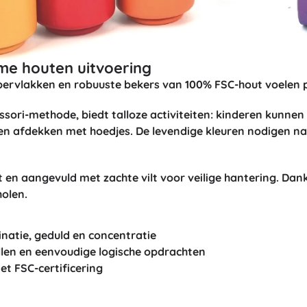
e houten uitvoering
ervlakken en robuuste bekers van 100% FSC-hout voelen pr
essori-methode, biedt talloze activiteiten: kinderen kunnen
en afdekken met hoedjes. De levendige kleuren nodigen natu
t
en aangevuld met zachte vilt voor veilige hantering. Dan
holen.
natie, geduld en concentratie
ellen en eenvoudige logische opdrachten
t FSC-certificering