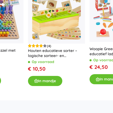
(4)
Woopie Gree
zzel met
Houten educatieve sorter –
educatief la
logische sorteer- en
sorteerspeel
Op voorra
vormherkenningsspel
Op voorraad
€ 24,50
€ 10,50
In man
In mandje