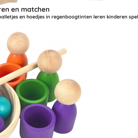
Uitrusting voor kinderen
ren en matchen
Veiligheid
balletjes en hoedjes in regenboogtinten leren kinderen spe
Voeden en borstvoeding
Koupání
Kinderwagens
Slaap
+
Meer tonen
Elektronisch speelgoed
Afstandsbedienbare speelgoed
Spelconsoles
Drones
Kijk op
Microscopen en telescopen
+
Meer tonen