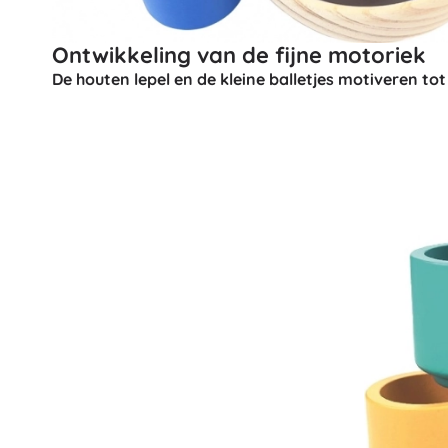
Boeken
Ontwikkeling van de fijne motoriek
Werk- en doeboekjes
De houten lepel en de kleine balletjes motiveren t
Voor de allerkleinsten
Boekaccessoires
Ansichtkaarten
Voor kleine vertellers
+
Meer tonen
Cadeaubonnen