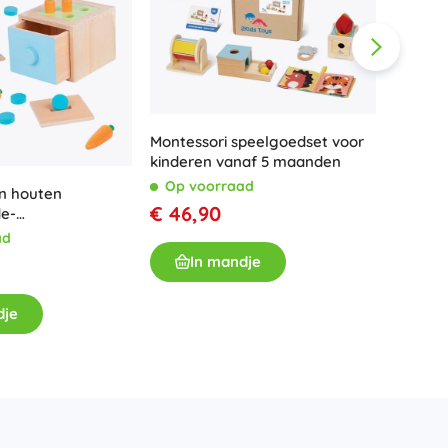
Montessori speelgoedset voor
kinderen vanaf 5 maanden
Op voorraad
n houten
VIGA h
€ 46,90
de-
kleurri
goed Montessori
ad
Op v
In mandje
€ 25,
dje
I