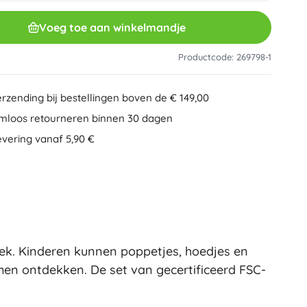
Overig
Creatief speelgoed
Voeg toe aan winkelmandje
Schilderen
Muzikale speelgoed
Productcode: 269798-1
Anti-stress speelgoed
Speed Champions
Educatief speelgoed
erzending bij bestellingen boven de € 149,00
+
Meer tonen
mloos retourneren binnen 30 dagen
DREAMZzz
evering vanaf 5,90 €
Mappen voor schriften
Auto’s, treinen, vliegtuigen, boten
Auto’s
Op afstand bestuurbaar
Ideas
Treinen
Globes
Boerderijvoertuigen
Integraal Hulpverleningssysteem
iek. Kinderen kunnen poppetjes, hoedjes en
Wicked (De Heks)
+
Meer tonen
men ontdekken. De set van gecertificeerd FSC-
Pluchen speelgoed