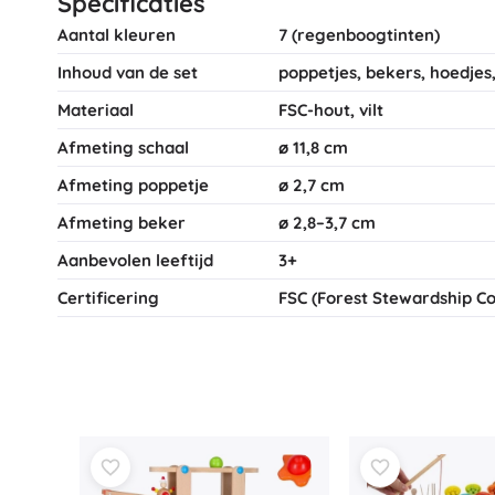
Specificaties
Aantal kleuren
7 (regenboogtinten)
Inhoud van de set
poppetjes, bekers, hoedjes,
Materiaal
FSC-hout, vilt
Afmeting schaal
ø 11,8 cm
Afmeting poppetje
ø 2,7 cm
Afmeting beker
ø 2,8–3,7 cm
Aanbevolen leeftijd
3+
Certificering
FSC (Forest Stewardship Co