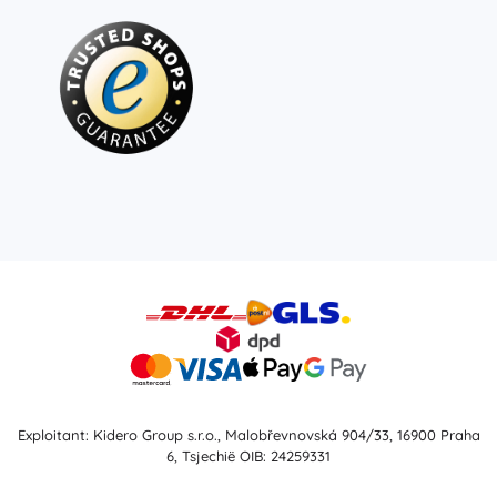
Exploitant: Kidero Group s.r.o., Malobřevnovská 904/33, 16900 Praha
6, Tsjechië OIB: 24259331