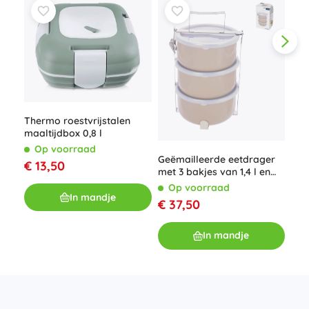
Thermo roestvrijstalen
maaltijdbox 0,8 l
Lun
Op voorraad
Geëmailleerde eetdrager
€ 13,50
O
met 3 bakjes van 1,4 l en
€ 
kunststof deksels
Op voorraad
In mandje
€ 37,50
In mandje