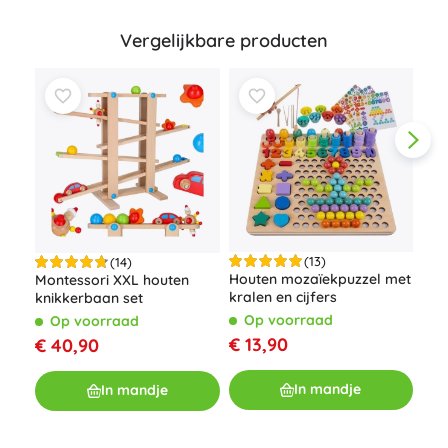
Vergelijkbare producten
(13)
(14)
Houten mozaïekpuzzel met
Montessori XXL houten
Hou
kralen en cijfers
knikkerbaan set
log
vor
Op voorraad
Op voorraad
O
€ 13,90
€ 40,90
€ 1
In mandje
In mandje