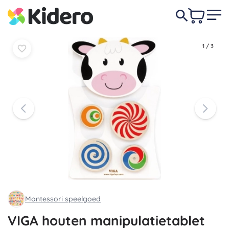
31,50 €
-10%
In
In
28,50 €
mandje
mandje
1
/
3
Montessori speelgoed
VIGA houten manipulatietablet