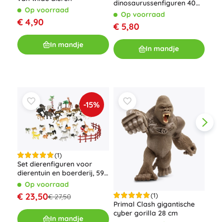
dinosaurussenfiguren 40
Op voorraad
stuks in een draagbare
Op voorraad
O
box
€ 4,90
€ 5,80
€ 9
In mandje
In mandje
-15%
(1)
Set dierenfiguren voor
dierentuin en boerderij, 59
stuks in box
Op voorraad
Schl
€ 23,50
(1)
€ 27,50
moe
Primal Clash gigantische
O
cyber gorilla 28 cm
In mandje