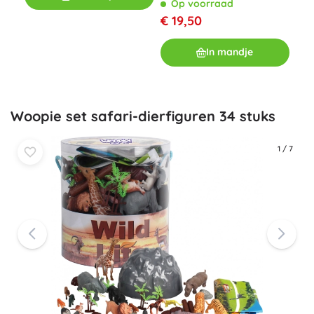
€ 1
Op voorraad
€ 19,50
In mandje
Woopie set safari-dierfiguren 34 stuks
1
/
7