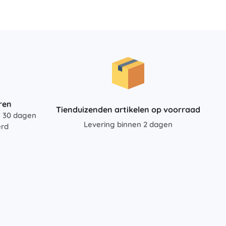
Voor meisjes
Sieraden
Handtasjes
Sieradendoosjes
ren
Tienduizenden artikelen op voorraad
n 30 dagen
Levering binnen 2 dagen
erd