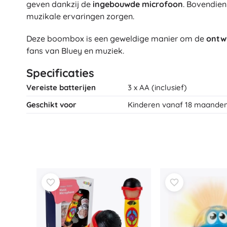
geven dankzij de
ingebouwde microfoon
. Bovendien
Architecture
muzikale ervaringen zorgen.
Auto’s
Op afstand bestuurbaar
Deze boombox is een geweldige manier om de
ontw
Treinen
fans van Bluey en muziek.
Dots
Boerderijvoertuigen
Integraal Hulpverleningssysteem
Specificaties
+
Meer tonen
Vereiste batterijen
3 x AA (inclusief)
Batman
Geschikt voor
Kinderen vanaf 18 maande
Feestjes en vieringen
Feestjes
Vidiyo
Kostuums
Accessoires voor kostuums
Halloween
Frozen
Pasen