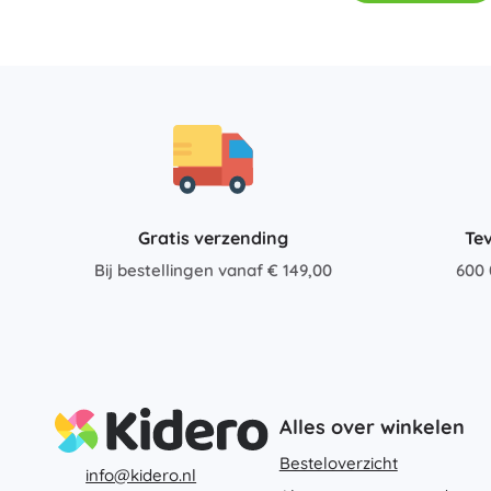
Accessoires
Batterijen
Vervangende onderdelen
Pompjes
Gratis verzending
Te
Bij bestellingen vanaf € 149,00
600 
Cadeaubonnen
Alles over winkelen
Besteloverzicht
info@kidero.nl