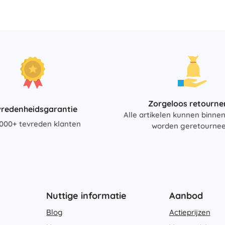
Boeken
Werk- en doeboekjes
Voor de allerkleinsten
Boekaccessoires
Ansichtkaarten
Voor kleine vertellers
+
Meer tonen
Zorgeloos retourne
vredenheidsgarantie
Alle artikelen kunnen binne
000+ tevreden klanten
worden geretourne
Winkelinrichting
Nuttige informatie
Aanbod
Blog
Actieprijzen