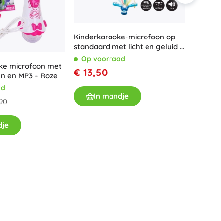
Wapens
Pistolen
Zwaarden en dolken
Kinderkaraoke-microfoon op
standaard met licht en geluid –
Waterpistolen
Blauw
Op voorraad
Bogen
oke microfoon met
Kinderb
€ 13,50
Kruisbogen
en en MP3 – Roze
+
Meer tonen
ad
Op v
In mandje
,90
€ 12,
Kinderkleding
dje
I
Babykleding
T-shirts
Schoenen
Sweaters en truien
Sokken en panty’s
+
Meer tonen