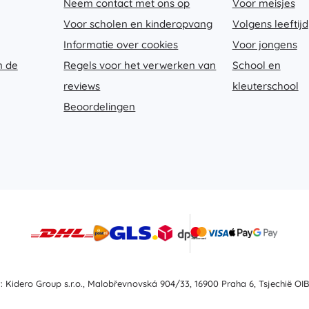
Neem contact met ons op
Voor meisjes
Voor scholen en kinderopvang
Volgens leeftijd
Informatie over cookies
Voor jongens
n de
Regels voor het verwerken van
School en
reviews
kleuterschool
Beoordelingen
t: Kidero Group s.r.o., Malobřevnovská 904/33, 16900 Praha 6, Tsjechië OIB