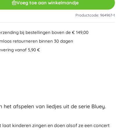
Voeg toe aan winkelmandje
Overig
Creatief speelgoed
Schilderen
Productcode: 964967-1
Muzikale speelgoed
Anti-stress speelgoed
Minecraft
erzending bij bestellingen boven de € 149,00
Educatief speelgoed
mloos retourneren binnen 30 dagen
+
Meer tonen
evering vanaf 5,90 €
Minifiguurtjes
Mappen voor schriften
Gezelschapsspellen en puzzels
Puzzels
Bordspellen
Ideas
Hersenkrakers
Globes
Kaartspellen
Partyspellen
et afspelen van liedjes uit de serie Bluey.
Wicked (De Heks)
+
Meer tonen
 laat kinderen zingen en doen alsof ze een concert
Pluchen speelgoed