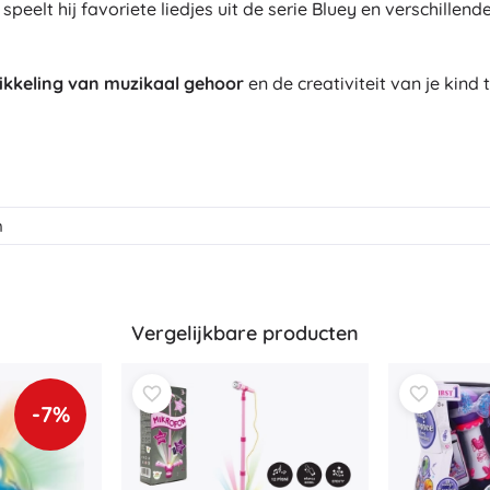
 speelt hij favoriete liedjes uit de serie Bluey en verschille
Bluey
Buitenspellen
Voertuigen voor kinderen
ikkeling van muzikaal gehoor
en de creativiteit van je kind 
Zandspeelgoed
Jurassic World
Waterspeelgoed
Bellenblaas
+
Meer tonen
DC
n
Poppen en baby’s
Poppen
Wednesday
Accessoires voor baby’s
Vergelijkbare producten
Baby’s
Accessoires voor poppen
Lord of the Rings
Stoffen poppen
-7%
+
Meer tonen