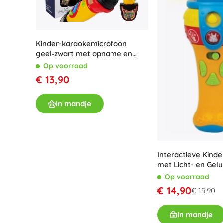
Speelgoed voor de allerkleinsten
Rammelaars, bijtringen en fopspenen
Interactieve speelgoed
Kinder-karaokemicrofoon
Puzzels, hamerspeelgoed en blokken
geel‑zwart met opname en
Knuffeldoekjes en tutteldoekjes
lichteffecten
Op voorraad
Loop- en trekspeelgoed
€ 13,90
+
Meer tonen
In mandje
Badspeelgoed
Interactieve Kind
met Licht- en Gelu
Op voorraad
€ 14,90
€ 15,90
In mandje