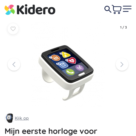
17,90 €
-6%
In
In
16,90 €
mandje
mandje
1
/
3
Kijk op
Mijn eerste horloge voor