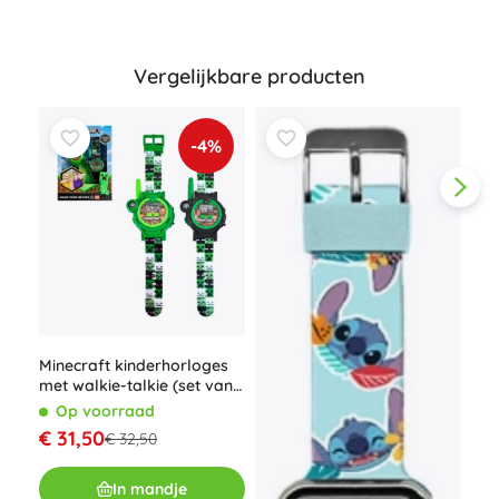
Vergelijkbare producten
-4%
Edu
spe
Minecraft kinderhorloges
met walkie-talkie (set van
O
2) met LED-zaklamp en
Op voorraad
€ 
kompas
€ 31,50
€ 32,50
In mandje