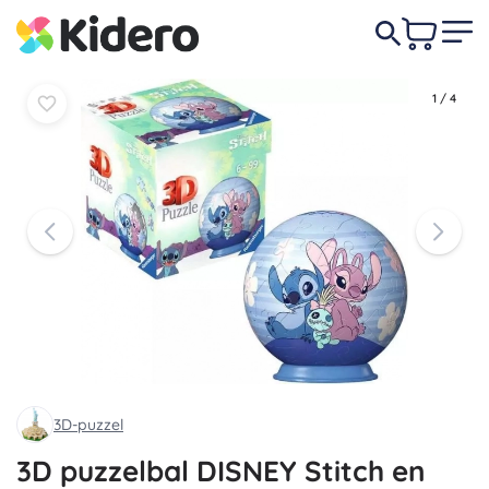
11,50 €
-9%
In
In
10,50 €
mandje
mandje
1
/
4
3D-puzzel
3D puzzelbal DISNEY Stitch en