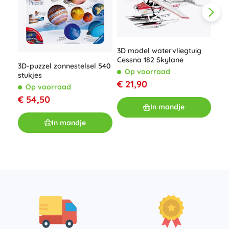
3D model watervliegtuig
Cessna 182 Skylane
3D-puzzel zonnestelsel 540
Op voorraad
stukjes
€ 21,90
MET
Op voorraad
Sta
€ 54,50
Man
O
In mandje
(IC
€ 
In mandje