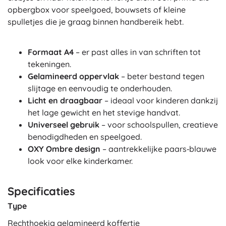
opbergbox voor speelgoed, bouwsets of kleine
spulletjes die je graag binnen handbereik hebt.
Formaat A4
– er past alles in van schriften tot
tekeningen.
Gelamineerd oppervlak
– beter bestand tegen
slijtage en eenvoudig te onderhouden.
Licht en draagbaar
– ideaal voor kinderen dankzij
het lage gewicht en het stevige handvat.
Universeel gebruik
– voor schoolspullen, creatieve
benodigdheden en speelgoed.
OXY Ombre design
– aantrekkelijke paars‑blauwe
look voor elke kinderkamer.
Specificaties
Type
Rechthoekig gelamineerd koffertje