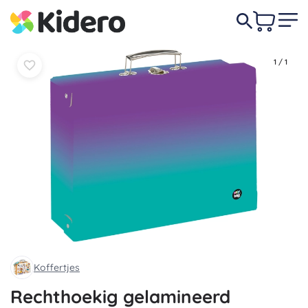
In
In
7,90 €
mandje
mandje
1
/
1
Koffertjes
Rechthoekig gelamineerd