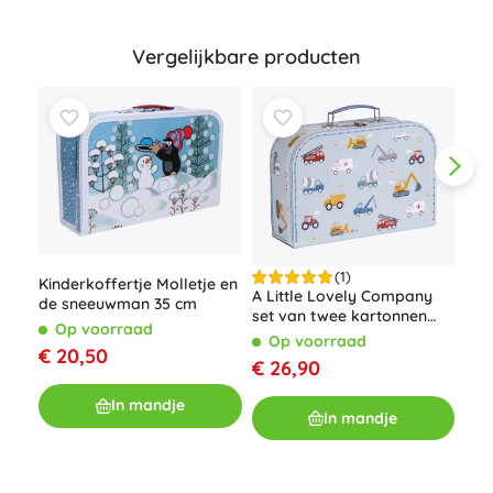
Vergelijkbare producten
(1)
Kinderkoffertje Molletje en
A Little Lovely Company
de sneeuwman 35 cm
set van twee kartonnen
Kin
Op voorraad
kinderkoffertjes met
de 
Op voorraad
€ 20,50
bosdierenmotief –
O
€ 26,90
Voertuigen
€ 1
In mandje
In mandje