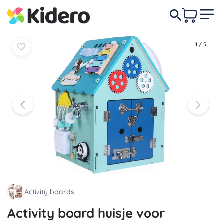
In
In
107,00 €
mandje
mandje
1
/
5
Activity boards
Activity board huisje voor