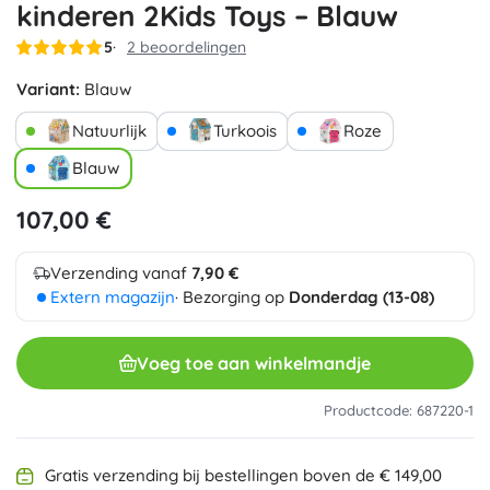
kinderen 2Kids Toys – Blauw
5
2 beoordelingen
Variant:
Blauw
Natuurlijk
Turkoois
Roze
Blauw
107,00 €
Verzending vanaf
7,90 €
Extern magazijn
· Bezorging op
Donderdag (13-08)
Voeg toe aan winkelmandje
Productcode: 687220-1
Gratis verzending bij bestellingen boven de € 149,00