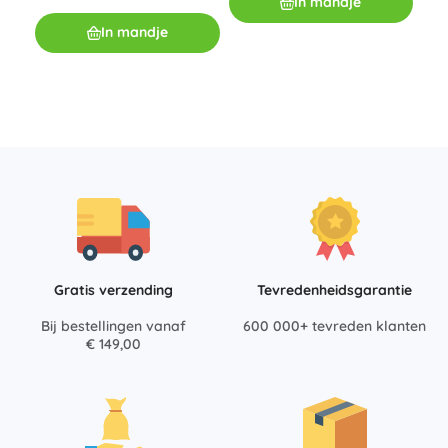
In mandje
bee
O
In mandje
€ 2
Gratis verzending
Tevredenheidsgarantie
Bij bestellingen vanaf
600 000+ tevreden klanten
€ 149,00