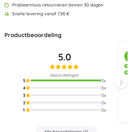
Probleemloos retourneren binnen 30 dagen
Snelle levering vanaf 7,90 €
Productbeoordeling
5.0
K
P
V
beoordelingen
5
2
x
4
0
x
3
0
x
2
0
x
1
0
x
Alle beoordelingen
(
2
)