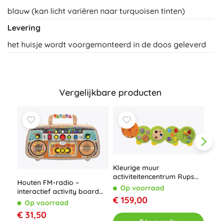
blauw (kan licht variëren naar turquoisen tinten)
Levering
het huisje wordt voorgemonteerd in de doos geleverd
Vergelijkbare producten
Kleurige muur
activiteitencentrum Rups
Houten FM-radio –
van VIGA
Op voorraad
interactief activity board
€ 159,00
voor kinderen
Op voorraad
Mon
€ 31,50
man