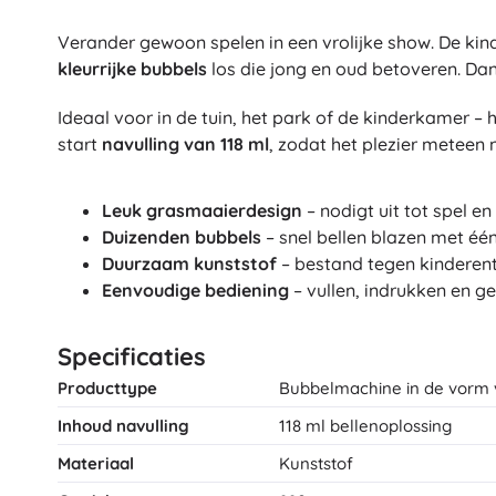
Architecture
Auto’s
Verander gewoon spelen in een vrolijke show. De ki
Op afstand bestuurbaar
kleurrijke bubbels
los die jong en oud betoveren. Dank
Treinen
Dots
Ideaal voor in de tuin, het park of de kinderkamer – 
Boerderijvoertuigen
start
navulling van 118 ml
, zodat het plezier meteen
Integraal Hulpverleningssysteem
+
Meer tonen
Leuk grasmaaierdesign
Batman
– nodigt uit tot spel e
Duizenden bubbels
– snel bellen blazen met éé
Feestjes en vieringen
Duurzaam kunststof
– bestand tegen kinderent
Eenvoudige bediening
– vullen, indrukken en g
Feestjes
Vidiyo
Kostuums
Accessoires voor kostuums
Specificaties
Halloween
Producttype
Bubbelmachine in de vorm 
Frozen
Pasen
Inhoud navulling
118 ml bellenoplossing
Materiaal
Kunststof