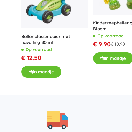
Accessoires
Batterijen
Kinderzeepbellen
Vervangende onderdelen
Bloem
Pompjes
Op voorraad
Bellenblaasmaaier met
navulling 80 ml
€ 9,90
€ 10,90
Op voorraad
€ 12,50
In mandje
In mandje
Cadeaubonnen