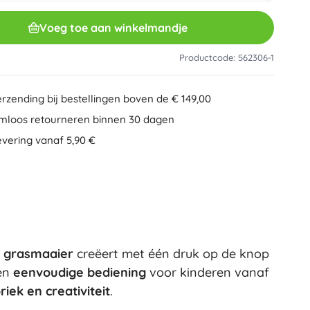
Overig
Creatief speelgoed
Voeg toe aan winkelmandje
Schilderen
Muzikale speelgoed
Productcode: 562306-1
Anti-stress speelgoed
Speed Champions
Educatief speelgoed
erzending bij bestellingen boven de € 149,00
+
Meer tonen
mloos retourneren binnen 30 dagen
Minifiguurtjes
evering vanaf 5,90 €
Mappen voor schriften
Gezelschapsspellen en puzzels
Puzzels
Bordspellen
Ideas
Hersenkrakers
Globes
Kaartspellen
Partyspellen
n grasmaaier
creëert met één druk op de knop
Wicked (De Heks)
+
Meer tonen
 en
eenvoudige bediening
voor kinderen vanaf
iek en creativiteit
.
Pluchen speelgoed