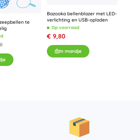
Voor meisjes
Bazooka bellenblazer met LED-
Sieraden
verlichting en USB-opladen
zeepbellen te
Bellenp
Handtasjes
Op voorraad
lig
automat
Sieradendoosjes
€ 9,80
ad
Op v
€ 8,9
80
In mandje
dje
I