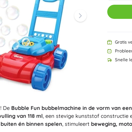
Ninjago
PAW Patrol
Harry Potter
Disney
Disney Lilo & Stitch
Minecraft
Minecraft
Gratis v
+
Meer tonen
Problee
DREAMZzz
Snelle l
Zakjes en gymtassen
Figurines
Dierenfiguren
Sprookjes- en filmfiguren
Classic
Dinosaurussen figuren
Koffertjes
Robotfiguren
Playmobil
w! De
Bubble Fun bubbelmachine in de vorm van ee
Fortnite
+
Meer tonen
ulling van 118 ml
, een stevige kunststof constructie
r
buiten én binnen spelen
, stimuleert
beweging, motor
Buitenspeelgoed