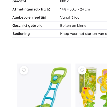
Gewicht
880 g
Speelgoed voor de allerkleinsten
Afmetingen (d x h x b)
14,8 × 30,5 × 24 cm
Rammelaars, bijtringen en fopspenen
Interactieve speelgoed
Aanbevolen leeftijd
Vanaf 3 jaar
Puzzels, hamerspeelgoed en blokken
Geschikt gebruik
Buiten en binnen
Knuffeldoekjes en tutteldoekjes
Bediening
Knop voor het starten van 
Loop- en trekspeelgoed
+
Meer tonen
Badspeelgoed