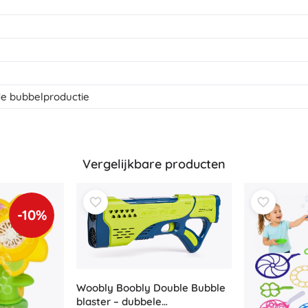
Uitrusting voor kinderen
Veiligheid
Voeden en borstvoeding
Koupání
Kinderwagens
de bubbelproductie
Slaap
+
Meer tonen
Vergelijkbare producten
Elektronisch speelgoed
Afstandsbedienbare speelgoed
Spelconsoles
-10%
Drones
Kijk op
Microscopen en telescopen
+
Meer tonen
Woobly Boobly Double Bubble
blaster – dubbele