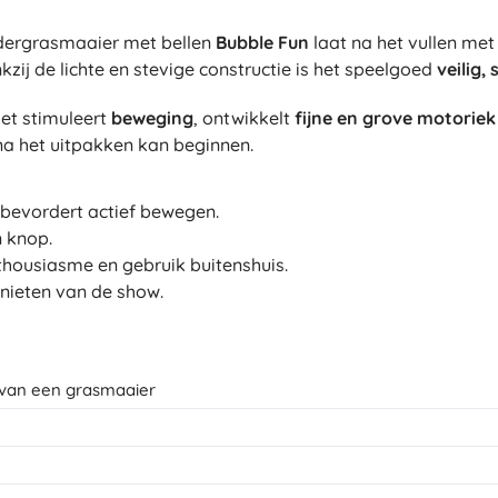
Bluey
Buitenspellen
ndergrasmaaier met bellen
Bubble Fun
laat na het vullen me
Voertuigen voor kinderen
zij de lichte en stevige constructie is het speelgoed
veilig,
Zandspeelgoed
Jurassic World
het stimuleert
beweging
, ontwikkelt
fijne en grove motoriek
Waterspeelgoed
 na het uitpakken kan beginnen.
Bellenblaas
+
Meer tonen
n bevordert actief bewegen.
DC
n knop.
Poppen en baby’s
housiasme en gebruik buitenshuis.
enieten van de show.
Poppen
Wednesday
Accessoires voor baby’s
Baby’s
Accessoires voor poppen
van een grasmaaier
Lord of the Rings
Stoffen poppen
+
Meer tonen