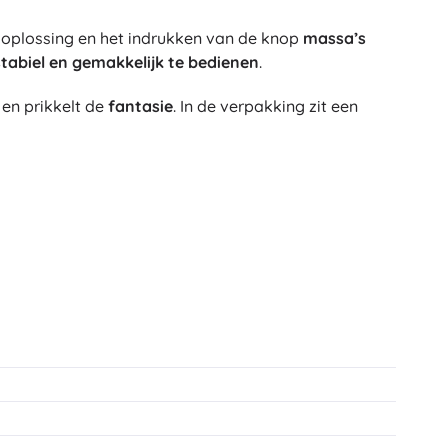
Art
Knuffels
t oplossing en het indrukken van de knop
massa’s
Pluche figuren uit films en sprookjes
 stabiel en gemakkelijk te bedienen
.
Interactieve knuffels
One Piece
en prikkelt de
fantasie
. In de verpakking zit een
Hangers
Knuffels en tutdoekjes voor de allerkleinsten
+
Meer tonen
Gabby’s Poppenhuis
Kinderkamer
Decoraties
Avatar
Nachtlampjes en projectoren
Opbergruimte
Skippers en wipdieren
Tenten en huisjes
+
Meer tonen