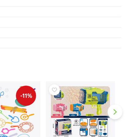
Wapens
Pistolen
Zwaarden en dolken
Waterpistolen
Bogen
Kruisbogen
+
Meer tonen
Kinderkleding
Babykleding
T-shirts
-11%
Schoenen
Sweaters en truien
Sokken en panty’s
+
Meer tonen