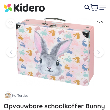
In
In
11,90 €
mandje
mandje
1
/
5
Koffertjes
Opvouwbare schoolkoffer Bunny