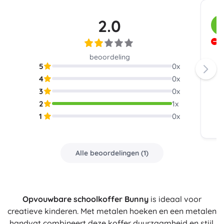
2.0
K
K
beoordeling
5
0
x
4
0
x
3
0
x
2
1
x
1
0
x
Alle beoordelingen
(
1
)
Opvouwbare schoolkoffer Bunny
is ideaal voor
creatieve kinderen. Met metalen hoeken en een metalen
handvat combineert deze koffer duurzaamheid en stijl.