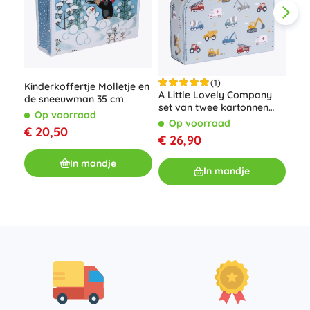
(1)
Kinderkoffertje Molletje en
A Little Lovely Company
de sneeuwman 35 cm
set van twee kartonnen
Kin
Op voorraad
kinderkoffertjes met
de 
Op voorraad
€ 20,50
bosdierenmotief –
O
€ 26,90
Voertuigen
€ 1
In mandje
In mandje