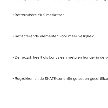
Speelgoed voor de allerkleinsten
Rammelaars, bijtringen en fopspenen
• Betrouwbare YKK-merkritsen.
Interactieve speelgoed
Puzzels, hamerspeelgoed en blokken
Knuffeldoekjes en tutteldoekjes
• Reflecterende elementen voor meer veiligheid.
Loop- en trekspeelgoed
+
Meer tonen
• De rugzak heeft als bonus een metalen hanger in de 
Badspeelgoed
• Rugzakken uit de SKATE-serie zijn getest en gecertific