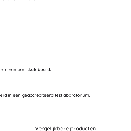
Uitrusting voor kinderen
Veiligheid
Voeden en borstvoeding
Koupání
Kinderwagens
Slaap
+
Meer tonen
vorm van een skateboard.
Elektronisch speelgoed
Afstandsbedienbare speelgoed
Spelconsoles
eerd in een geaccrediteerd testlaboratorium.
Drones
Kijk op
Microscopen en telescopen
+
Meer tonen
Vergelijkbare producten