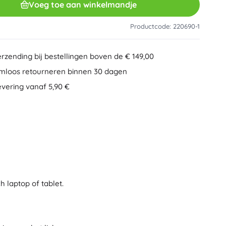
Voeg toe aan winkelmandje
Overig
Creatief speelgoed
Schilderen
Productcode: 220690-1
Muzikale speelgoed
Anti-stress speelgoed
Minecraft
erzending bij bestellingen boven de € 149,00
Educatief speelgoed
mloos retourneren binnen 30 dagen
+
Meer tonen
evering vanaf 5,90 €
Minifiguurtjes
Mappen voor schriften
Gezelschapsspellen en puzzels
Puzzels
Bordspellen
Ideas
Hersenkrakers
Globes
Kaartspellen
Partyspellen
 laptop of tablet.
Wicked (De Heks)
+
Meer tonen
Pluchen speelgoed