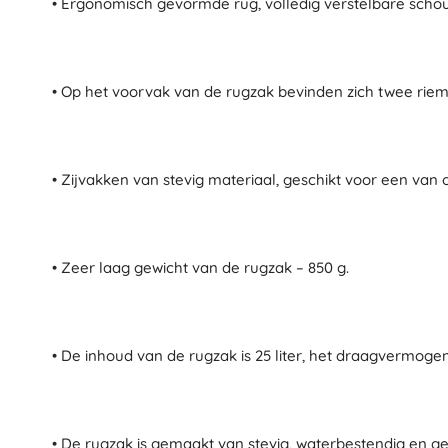
• Ergonomisch gevormde rug, volledig verstelbare scho
Architecture
Auto’s
Op afstand bestuurbaar
Treinen
• Op het voorvak van de rugzak bevinden zich twee rie
Dots
Boerderijvoertuigen
Integraal Hulpverleningssysteem
+
Meer tonen
• Zijvakken van stevig materiaal, geschikt voor een van 
Batman
Feestjes en vieringen
Feestjes
• Zeer laag gewicht van de rugzak – 850 g.
Vidiyo
Kostuums
Accessoires voor kostuums
Halloween
• De inhoud van de rugzak is 25 liter, het draagvermogen 
Frozen
Pasen
• De rugzak is gemaakt van stevig, waterbestendig en g