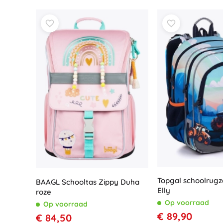
Accessoires
Batterijen
Vervangende onderdelen
Pompjes
Cadeaubonnen
Topgal schoolrugz
BAAGL Schooltas Zippy Duha
Elly
roze
Op voorraad
Op voorraad
€ 89,90
€ 84,50