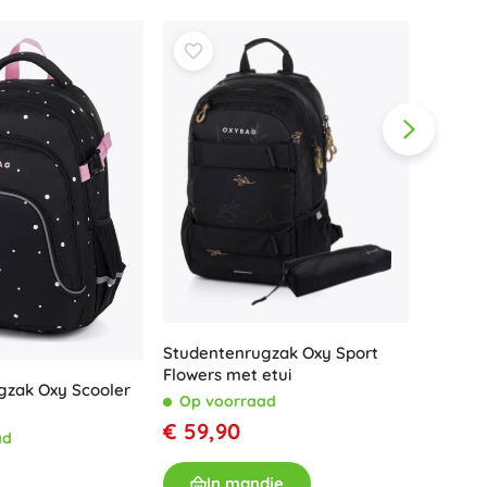
Voor meisjes
Sieraden
Handtasjes
Sieradendoosjes
Groen-
Topgal 
Op v
Studentenrugzak Oxy Sport
€ 54,
Flowers met etui
gzak Oxy Scooler
Op voorraad
I
€ 59,90
ad
In mandje