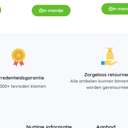
In man
In mandje
Zorgeloos retourne
vredenheidsgarantie
Alle artikelen kunnen binne
000+ tevreden klanten
worden geretourne
Nuttige informatie
Aanbod