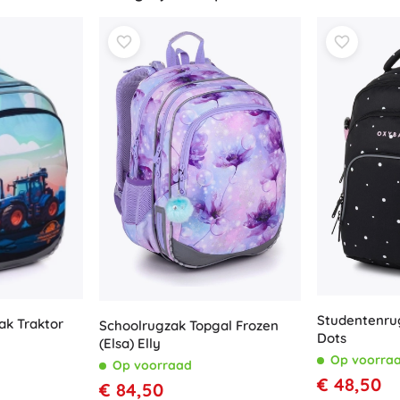
Boeken
Werk- en doeboekjes
Voor de allerkleinsten
Boekaccessoires
Ansichtkaarten
Voor kleine vertellers
+
Meer tonen
Winkelinrichting
Studentenru
ak Traktor
Schoolrugzak Topgal Frozen
Dots
(Elsa) Elly
Op voorra
Op voorraad
€ 48,50
€ 84,50