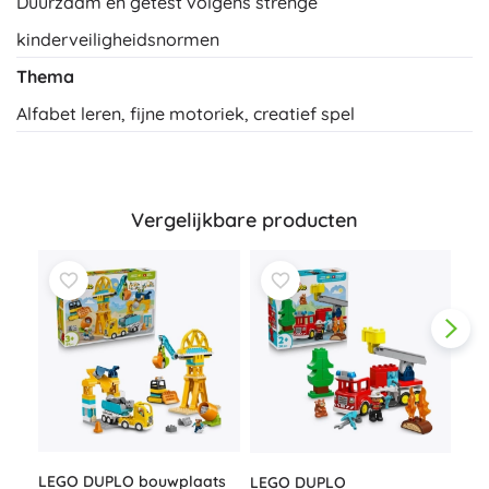
Duurzaam en getest volgens strenge
kinderveiligheidsnormen
Thema
Alfabet leren, fijne motoriek, creatief spel
Vergelijkbare producten
LEG
LEGO DUPLO bouwplaats
LEGO DUPLO