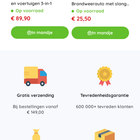
1: 
en voertuigen 3-in-1
Brandweerauto met slang
Wiel
en brandweerman
O
Op voorraad
Op voorraad
€ 
€ 89,90
€ 25,50
In mandje
In mandje
Gratis verzending
Tevredenheidsgarantie
Bij bestellingen vanaf
600 000+ tevreden klanten
€ 149,00