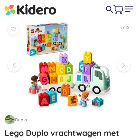
37,50 €
-11%
In
In
33,50 €
mandje
mandje
1
/
10
Duplo
Lego Duplo vrachtwagen met