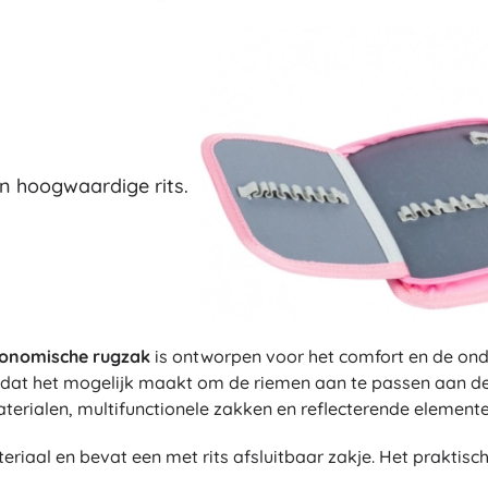
Boeken
Werk- en doeboekjes
Voor de allerkleinsten
Boekaccessoires
Ansichtkaarten
Voor kleine vertellers
en hoogwaardige rits.
+
Meer tonen
Winkelinrichting
onomische rugzak
is ontworpen voor het comfort en de ond
dat het mogelijk maakt om de riemen aan te passen aan de
rialen, multifunctionele zakken en reflecterende elemente
riaal en bevat een met rits afsluitbaar zakje. Het praktis