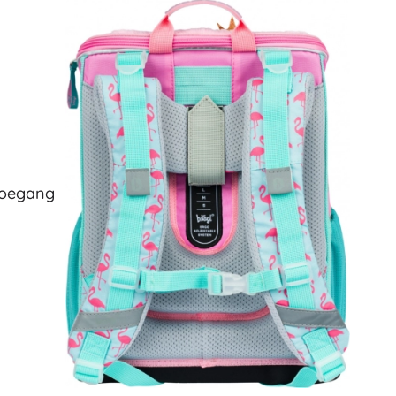
Art
Knuffels
Pluche figuren uit films en sprookjes
Interactieve knuffels
One Piece
Hangers
Knuffels en tutdoekjes voor de allerkleinsten
+
Meer tonen
Gabby’s Poppenhuis
toegang
Kinderkamer
Decoraties
Avatar
Nachtlampjes en projectoren
Opbergruimte
Skippers en wipdieren
Tenten en huisjes
+
Meer tonen