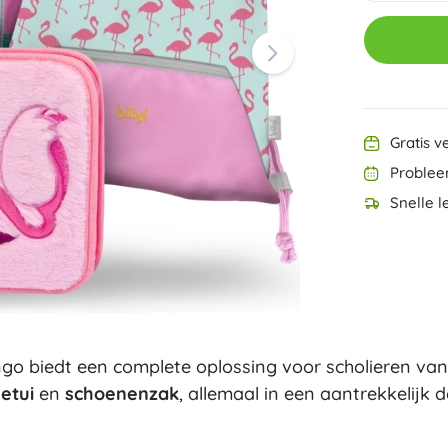
Ninjago
PAW Patrol
Harry Potter
Disney
Disney Lilo & Stitch
Minecraft
Minecraft
Gratis v
+
Meer tonen
Problee
DREAMZzz
Snelle l
Zakjes en gymtassen
Figurines
Dierenfiguren
Sprookjes- en filmfiguren
Classic
Dinosaurussen figuren
Koffertjes
Robotfiguren
Playmobil
go biedt een complete oplossing voor scholieren van 
Fortnite
+
Meer tonen
etui
en
schoenenzak
, allemaal in een aantrekkelijk 
Buitenspeelgoed