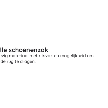
Wapens
Pistolen
Zwaarden en dolken
Waterpistolen
Bogen
Kruisbogen
+
Meer tonen
olle schoenenzak
vig materiaal met ritsvak en mogelijkheid om
Kinderkleding
 de rug te dragen.
Babykleding
T-shirts
Schoenen
Sweaters en truien
Sokken en panty’s
+
Meer tonen