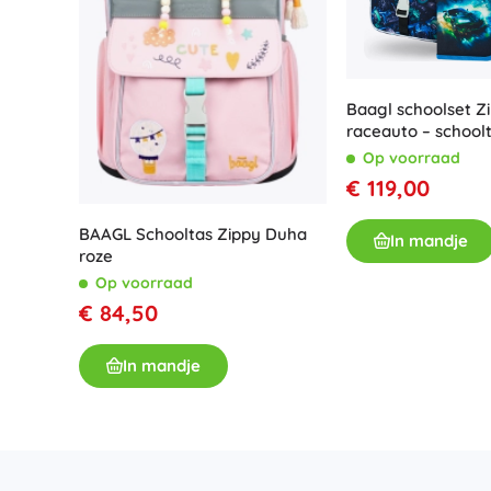
Baagl schoolset Z
raceauto – schoolt
gymzak
Op voorraad
€ 119,00
BAAGL Schooltas Zippy Duha
In mandje
roze
Op voorraad
€ 84,50
In mandje