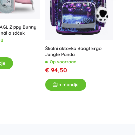
AAGL Zippy Bunny
enál a sáček
School
ad
boekent
Školní aktovka Baagl Ergo
Op v
Jungle Panda
€ 129
Op voorraad
dje
€ 94,50
I
In mandje