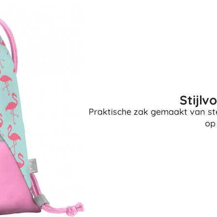
Uitrusting voor kinderen
Veiligheid
Voeden en borstvoeding
Koupání
Kinderwagens
Slaap
+
Meer tonen
Stijlv
Praktische zak gemaakt van ste
Elektronisch speelgoed
op
Afstandsbedienbare speelgoed
Spelconsoles
Drones
Kijk op
Microscopen en telescopen
+
Meer tonen