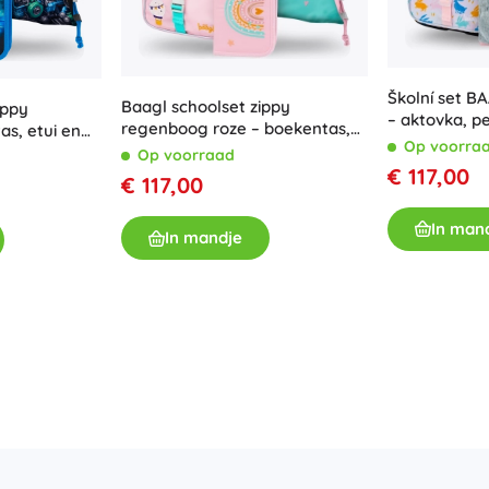
Školní set B
Baagl schoolset zippy
ippy
– aktovka, p
regenboog roze – boekentas,
as, etui en
Op voorra
etui en gymzak
Op voorraad
€ 117,00
€ 117,00
In man
In mandje