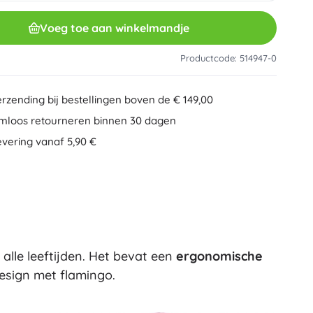
Overig
Creatief speelgoed
Voeg toe aan winkelmandje
Schilderen
Muzikale speelgoed
Productcode: 514947-0
Anti-stress speelgoed
Speed Champions
Educatief speelgoed
erzending bij bestellingen boven de € 149,00
+
Meer tonen
mloos retourneren binnen 30 dagen
Minifiguurtjes
evering vanaf 5,90 €
Mappen voor schriften
Gezelschapsspellen en puzzels
Puzzels
Bordspellen
Ideas
Hersenkrakers
Globes
Kaartspellen
Partyspellen
alle leeftijden. Het bevat een
ergonomische
Wicked (De Heks)
+
Meer tonen
design met flamingo.
Pluchen speelgoed