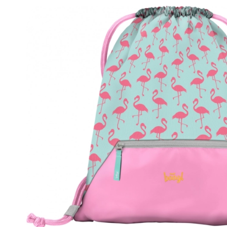
Speelgoed voor de allerkleinsten
Rammelaars, bijtringen en fopspenen
Interactieve speelgoed
Puzzels, hamerspeelgoed en blokken
Knuffeldoekjes en tutteldoekjes
Loop- en trekspeelgoed
+
Meer tonen
Badspeelgoed