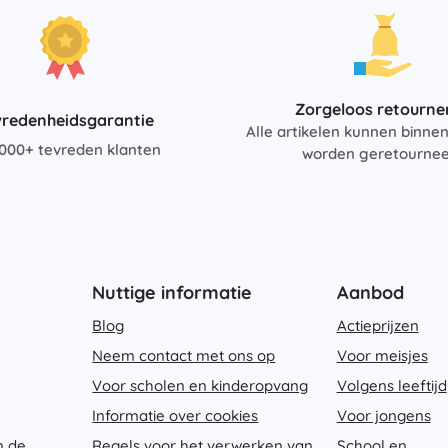
Zorgeloos retourne
vredenheidsgarantie
Alle artikelen kunnen binne
000+ tevreden klanten
worden geretourne
Nuttige informatie
Aanbod
Blog
Actieprijzen
Neem contact met ons op
Voor meisjes
Voor scholen en kinderopvang
Volgens leeftijd
Informatie over cookies
Voor jongens
n de
Regels voor het verwerken van
School en