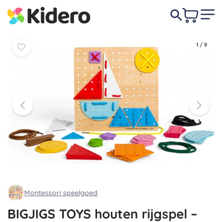
In
In
22,90 €
mandje
mandje
1
/
8
Montessori speelgoed
BIGJIGS TOYS houten rijgspel –