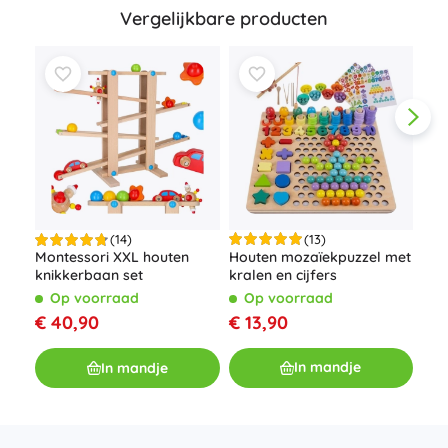
Vergelijkbare producten
(13)
(14)
Houten mozaïekpuzzel met
Montessori XXL houten
Hou
kralen en cijfers
knikkerbaan set
log
vor
Op voorraad
Op voorraad
O
€ 13,90
€ 40,90
€ 1
In mandje
In mandje