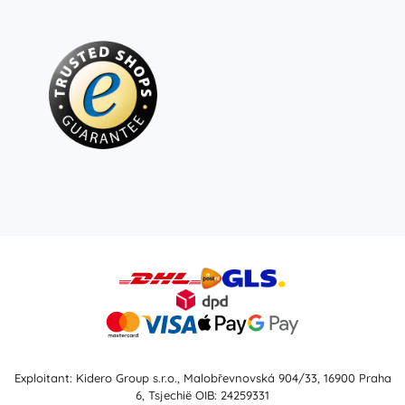
Exploitant: Kidero Group s.r.o., Malobřevnovská 904/33, 16900 Praha
6, Tsjechië OIB: 24259331